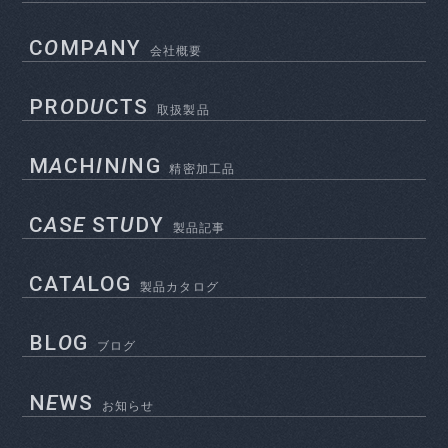
C
O
MP
A
NY
会社概要
PR
O
D
U
CTS
取扱製品
M
A
CH
I
N
I
NG
精密加工品
C
A
S
E
ST
U
DY
製品記事
CAT
A
LOG
製品カタログ
BL
O
G
ブログ
N
E
WS
お知らせ