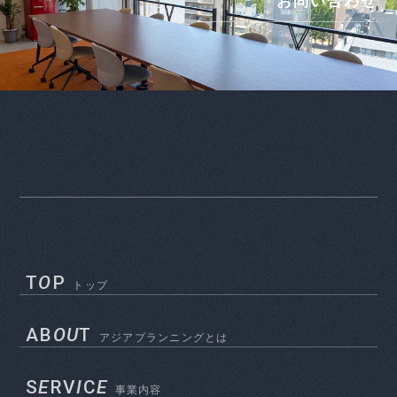
お問い合わせ
T
O
P
トップ
AB
OU
T
アジアプランニングとは
S
E
RV
I
C
E
事業内容