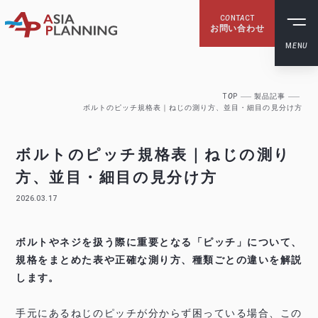
C
O
NT
A
CT
お問い合わせ
M
E
N
U
T
O
P
製品記事
ボルトのピッチ規格表｜ねじの測り方、並目・細目の見分け方
ボルトのピッチ規格表｜ねじの測り
方、並目・細目の見分け方
2026.03.17
ボルトやネジを扱う際に重要となる「ピッチ」について、
規格をまとめた表や正確な測り方、種類ごとの違いを解説
します。
手元にあるねじのピッチが分からず困っている場合、この