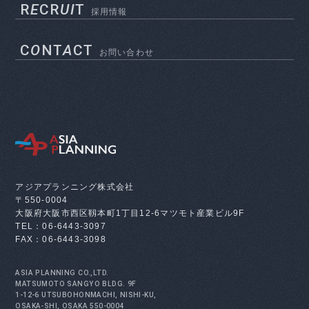
R
E
CR
UI
T
採用情報
C
O
NT
A
CT
お問い合わせ
アジアプランニング株式会社
〒550-0004
大阪府大阪市西区靱本町1丁目12-6
マツモト産業ビル9F
TEL：06-6443-3097
FAX：06-6443-3098
ASIA PLANNING CO.,LTD.
MATSUMOTO SANGYO BLDG. 9F
1-12-6 UTSUBOHONMACHI, NISHI-KU,
OSAKA-SHI, OSAKA 550-0004