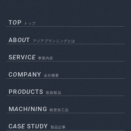
T
O
P
トップ
AB
OU
T
アジアプランニングとは
S
E
RV
I
C
E
事業内容
C
O
MP
A
NY
会社概要
PR
O
D
U
CTS
取扱製品
M
A
CH
I
N
I
NG
精密加工品
C
A
S
E
ST
U
DY
製品記事