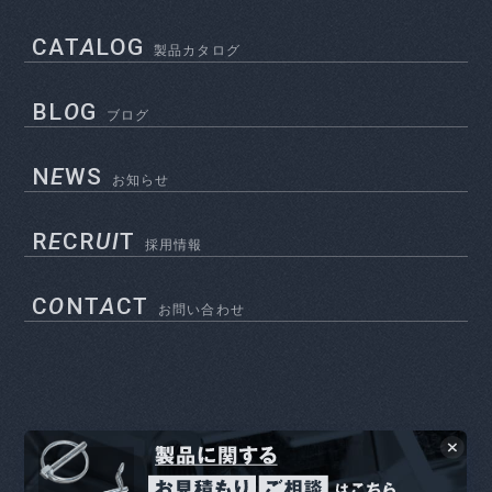
CAT
A
LOG
製品カタログ
BL
O
G
ブログ
N
E
WS
お知らせ
R
E
CR
UI
T
採用情報
C
O
NT
A
CT
お問い合わせ