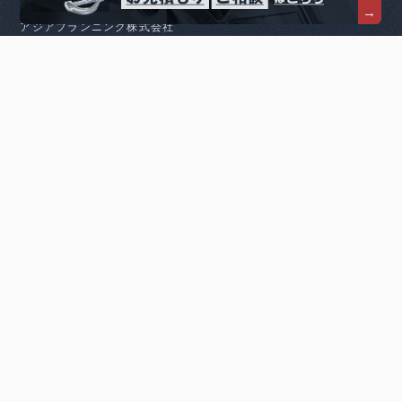
アジアプランニング株式会社
〒550-0004
大阪府大阪市西区靱本町1丁目12-6
マツモト産業ビル9F
TEL：06-6443-3097
FAX：06-6443-3098
ASIA PLANNING CO.,LTD.
MATSUMOTO SANGYO BLDG. 9F
1-12-6 UTSUBOHONMACHI, NISHI-KU,
OSAKA-SHI, OSAKA 550-0004
TEL: +81-6-6443-3097
English
简体中文
tiếng việt
©2023 ASIA PLANNING ALL RIGHTS RESERVED.