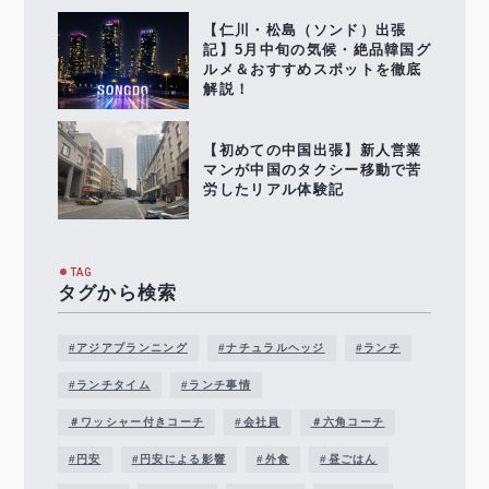
【仁川・松島（ソンド）出張
記】5月中旬の気候・絶品韓国グ
ルメ＆おすすめスポットを徹底
解説！
【初めての中国出張】新人営業
マンが中国のタクシー移動で苦
労したリアル体験記
TAG
タグから検索
#アジアプランニング
#ナチュラルヘッジ
#ランチ
#ランチタイム
#ランチ事情
＃ワッシャー付きコーチ
#会社員
＃六角コーチ
#円安
#円安による影響
#外食
#昼ごはん