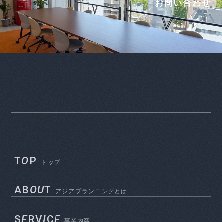
お問い合わせ
T
O
P
トップ
AB
OU
T
アジアプランニングとは
S
E
RV
I
C
E
事業内容