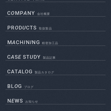
C
O
MP
A
NY
会社概要
PR
O
D
U
CTS
取扱製品
M
A
CH
I
N
I
NG
精密加工品
C
A
S
E
ST
U
DY
製品記事
CAT
A
LOG
製品カタログ
BL
O
G
ブログ
N
E
WS
お知らせ