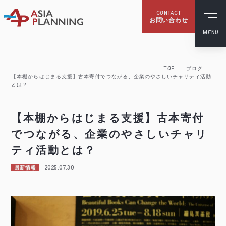
C
O
NT
A
CT
お問い合わせ
M
E
N
U
T
O
P
ブログ
【本棚からはじまる支援】古本寄付でつながる、企業のやさしいチャリティ活動
とは？
【本棚からはじまる支援】古本寄付
でつながる、企業のやさしいチャリ
ティ活動とは？
2025.07.30
最新情報