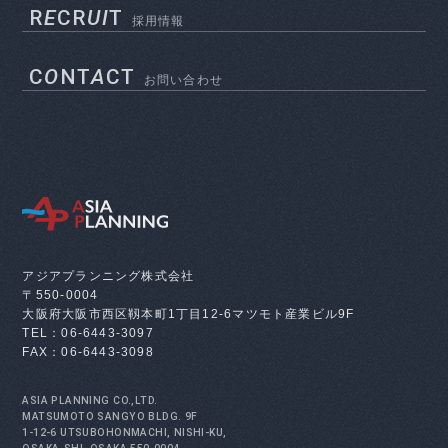
R
E
CR
UI
T
採用情報
C
O
NT
A
CT
お問い合わせ
アジアプランニング株式会社
〒550-0004
大阪府大阪市西区靱本町1丁目12-6
マツモト産業ビル9F
TEL：06-6443-3097
FAX：06-6443-3098
ASIA PLANNING CO.,LTD.
MATSUMOTO SANGYO BLDG. 9F
1-12-6 UTSUBOHONMACHI, NISHI-KU,