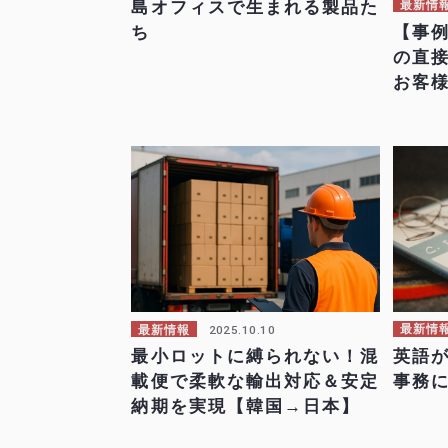
島オフィスで生まれる製品た
最新情
【事
ち
の直
お客
2025.10.10
最新情
最新情報
英語
最小ロットに縛られない！混
事務
載便で柔軟な輸出対応＆安定
納期を実現【韓国→日本】