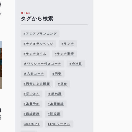
委
見
TAG
タグから検索
#アジアプランニング
#ナチュラルヘッジ
#ランチ
#ランチタイム
#ランチ事情
＃ワッシャー付きコーチ
#会社員
＃六角コーチ
#円安
#円安による影響
#外食
#昼ごはん
＃梱包用
#為替予約
#為替相場
由
#職場環境
#靭公園
達
ChatGPT
LINEワークス