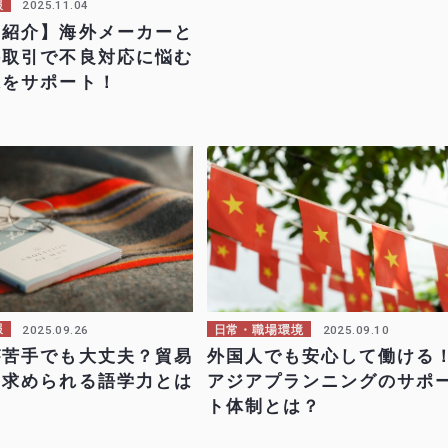
2025.11.04
報
例紹介】海外メーカーと
接取引で不良対応に悩む
様をサポート！
2025.09.26
2025.09.10
報
日常・職場環境
が苦手でも大丈夫？貿易
外国人でも安心して働ける
に求められる語学力とは
アジアプランニングのサポ
ト体制とは？