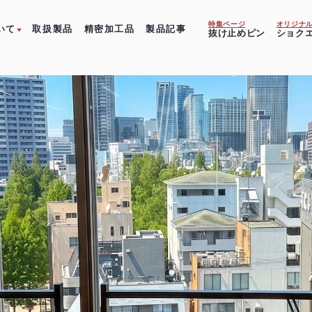
特集ページ
オリジナ
いて
取扱製品
精密加工品
製品記事
抜け止めピン
ショク