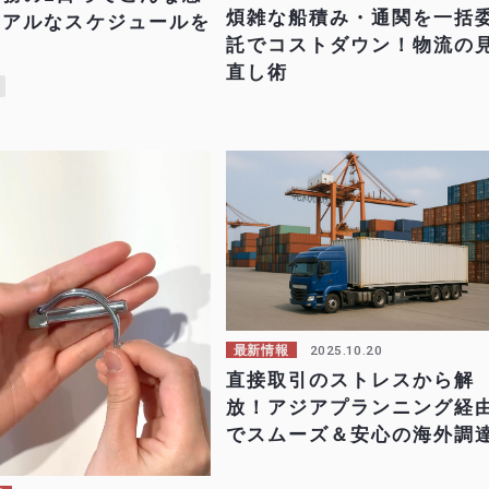
煩雑な船積み・通関を一括
リアルなスケジュールを
託でコストダウン！物流の
直し術
2025.10.20
最新情報
直接取引のストレスから解
放！アジアプランニング経
でスムーズ＆安心の海外調