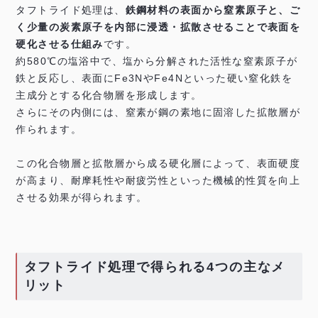
タフトライド処理は、
鉄鋼材料の表面から窒素原子と、ご
く少量の炭素原子を内部に浸透・拡散させることで表面を
硬化させる仕組み
です。
約580℃の塩浴中で、塩から分解された活性な窒素原子が
鉄と反応し、表面にFe3NやFe4Nといった硬い窒化鉄を
主成分とする化合物層を形成します。
さらにその内側には、窒素が鋼の素地に固溶した拡散層が
作られます。
この化合物層と拡散層から成る硬化層によって、表面硬度
が高まり、耐摩耗性や耐疲労性といった機械的性質を向上
させる効果が得られます。
タフトライド処理で得られる4つの主なメ
リット