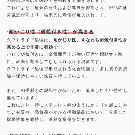
の外部からの引張応力を相殺する働きをします。
これにより、亀裂の発生および進展が抑制され、部品の疲
労強度が高まり、結果的に寿命が延長されます。
耐かじり性（耐焼付き性）が高まる
タフトライド処理は、
耐かじり性、すなわち耐焼付き性を
高める上で非常に有効
です。
かじりや焼付きは、金属面同士が強い圧力で摺動する際
に、表面が凝着してむしり取られる現象です。
タフトライド処理で形成される化合物層は、多孔質で潤滑
油を保持しやすい性質を持っています。
また、相手材との親和性が低いため、凝着しにくい特性も
備えています。
これにより、特にステンレス鋼のようにかじりを起こしや
すい材質や、高負荷がかかる摺動部品において、安定した
摺動性能を維持し、深刻な損傷を防ぎます。