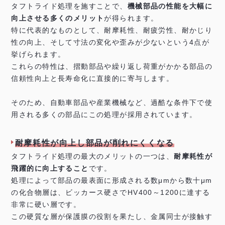
タフトライド処理を施すことで、
機械部品の性能を大幅に
向上させる多くのメリット
が得られます。
特に代表的なものとして、耐摩耗性、耐疲労性、耐かじり
性の向上、そして寸法の変化や歪みが少ないという4点が
挙げられます。
これらの特性は、摺動部品や繰り返し荷重がかかる部品の
信頼性向上と長寿命化に直接的に寄与します。
そのため、自動車部品や産業機械など、過酷な条件下で使
用される多くの部品にこの処理が採用されています。
耐摩耗性が向上し部品が削れにくくなる
タフトライド処理の最大のメリットの一つは、
耐摩耗性が
飛躍的に向上すること
です。
処理によって部品の最表面に形成される数μmから数十μm
の化合物層は、ビッカース硬さでHV400～1200に達する
非常に硬い層です。
この硬質な層が保護膜の役割を果たし、金属同士が接触す