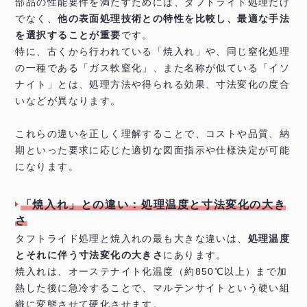
部品の性能要件を満たすためには、タフトライド処理だけ
でなく、
他の表面処理技術との特性を比較し、最適な手法
を選択することが重要
です。
特に、古くから行われている「焼入れ」や、同じ窒化処理
の一種である「ガス軟窒化」、また名称が似ている「イソ
ナイト」とは、処理方法や得られる効果、寸法変化の度合
いなどが異なります。
これらの違いを正しく理解することで、コストや品質、納
期といった要求に応じた適切な図面指示や仕様決定が可能
になります。
「焼入れ」との違い：処理温度と寸法変化の大き
さ
タフトライド処理と焼入れの最も大きな違いは、
処理温度
とそれに伴う寸法変化の大きさ
にあります。
焼入れは、オーステナイト化温度（約850℃以上）まで加
熱した後に急冷することで、マルテンサイトという硬い組
織に変態させて硬化させます。