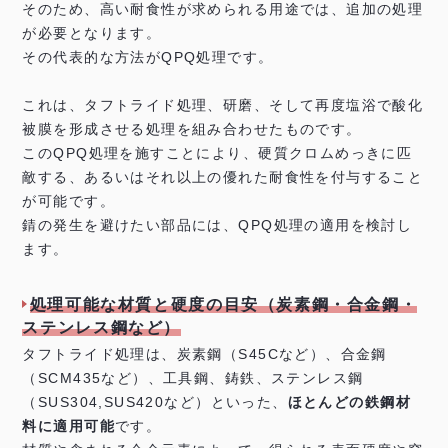
そのため、高い耐食性が求められる用途では、追加の処理
が必要となります。
その代表的な方法がQPQ処理です。
これは、タフトライド処理、研磨、そして再度塩浴で酸化
被膜を形成させる処理を組み合わせたものです。
このQPQ処理を施すことにより、硬質クロムめっきに匹
敵する、あるいはそれ以上の優れた耐食性を付与すること
が可能です。
錆の発生を避けたい部品には、QPQ処理の適用を検討し
ます。
処理可能な材質と硬度の目安（炭素鋼・合金鋼・
ステンレス鋼など）
タフトライド処理は、炭素鋼（S45Cなど）、合金鋼
（SCM435など）、工具鋼、鋳鉄、ステンレス鋼
（SUS304,SUS420など）といった、
ほとんどの鉄鋼材
料に適用可能
です。