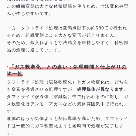
この組織変態は大きな体積膨張を伴うため、寸法変化や歪
みが生じやすいです。
一方、タフトライド処理は変態点以下の約580℃で行われ
るため、組織変態による大きな変形が起こりません。
そのため、焼入れよりも寸法精度を維持しやすく、精密部
品の処理に適しています。
「ガス軟窒化」との違い：処理時間と仕上がりの
均一性
タフトライド処理（塩浴軟窒化）とガス軟窒化は、どちら
も窒素を浸透させる処理ですが、
処理媒体が異なります
。
タフトライドが液体（溶融塩）中で行われるのに対し、ガ
ス軟窒化はアンモニアガスなどの気体雰囲気中で行われま
す。
液体のほうが気体よりも熱伝導率が高いため、タフトライ
ドは一般的にガス軟窒化よりも短時間で処理が完了しま
す。