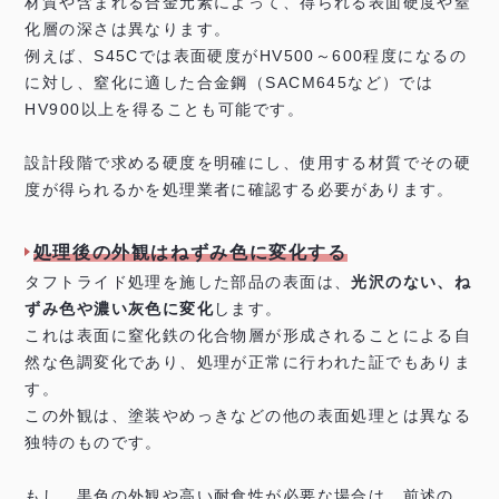
材質や含まれる合金元素によって、得られる表面硬度や窒
化層の深さは異なります。
例えば、S45Cでは表面硬度がHV500～600程度になるの
に対し、窒化に適した合金鋼（SACM645など）では
HV900以上を得ることも可能です。
設計段階で求める硬度を明確にし、使用する材質でその硬
度が得られるかを処理業者に確認する必要があります。
処理後の外観はねずみ色に変化する
タフトライド処理を施した部品の表面は、
光沢のない、ね
ずみ色や濃い灰色に変化
します。
これは表面に窒化鉄の化合物層が形成されることによる自
然な色調変化であり、処理が正常に行われた証でもありま
す。
この外観は、塗装やめっきなどの他の表面処理とは異なる
独特のものです。
もし、黒色の外観や高い耐食性が必要な場合は、前述の