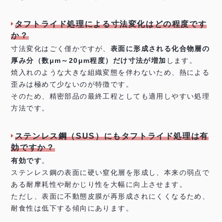
タフトライド処理による寸法変化はどの程度です
か？
寸法変化はごく僅かですが、
表面に形成される化合物層の
厚み分（数μm～20μm程度）だけ寸法が増加
します。
焼入れのような大きな組織変態を伴わないため、熱による
歪みは極めて少ないのが特徴です。
そのため、精密部品の最終工程としても適用しやすい処理
方法です。
ステンレス鋼（SUS）にもタフトライド処理は有
効ですか？
有効です
。
ステンレス鋼の表面に硬い窒化層を形成し、本来の弱点で
ある耐摩耗性や耐かじり性を大幅に向上させます。
ただし、表面に不動態皮膜が再形成されにくくなるため、
耐食性は低下する傾向にあります。