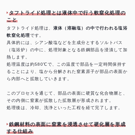
タフトライド処理とは液体中で行う軟窒化処理の
こと
タフトライド処理は、
液体（溶融塩）の中で行われる塩浴
軟窒化処理
です。
具体的には、シアン酸塩などを主成分とするソルトバス
（塩浴炉）の中に、処理対象となる鉄鋼部品を浸漬して加
熱します。
処理温度は約580℃で、この温度で部品を一定時間保持す
ることにより、塩から分解された窒素原子が部品の表面か
ら内部へと拡散していきます。
このプロセスを通じて、部品の表面に硬質な化合物層と、
その内側に窒素が拡散した拡散層が形成されます。
処理後は、冷却、洗浄といった工程を経て完了します。
鉄鋼材料の表面に窒素を浸透させて硬化層を形成
する仕組み