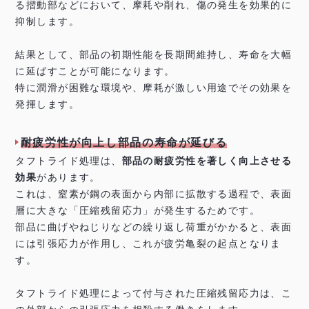
る摺動部などにおいて、摩耗や削れ、傷の発生を効果的に
抑制します。
結果として、部品の初期性能を長期間維持し、寿命を大幅
に延ばすことが可能になります。
特に潤滑が困難な環境や、摩耗が激しい用途でその効果を
発揮します。
耐疲労性が向上し部品の寿命が延びる
タフトライド処理は、
部品の耐疲労性を著しく向上させる
効果
があります。
これは、窒素が鋼の表面から内部に拡散する過程で、表面
層に大きな「圧縮残留応力」が発生するためです。
部品に曲げやねじりなどの繰り返し荷重がかかると、表面
には引張応力が作用し、これが疲労亀裂の起点となりま
す。
タフトライド処理によって付与された圧縮残留応力は、こ