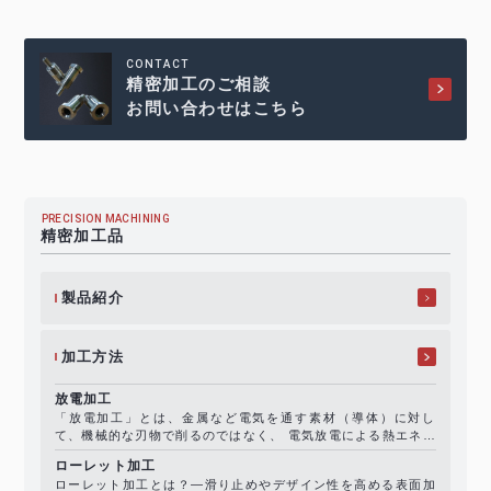
CONTACT
精密加工のご相談
お問い合わせはこちら
PRECISION MACHINING
精密加工品
製品紹介
加工方法
放電加工
「放電加工」とは、金属など電気を通す素材（導体）に対し
て、機械的な刃物で削るのではなく、 電気放電による熱エネル
ギーを使って材料を除去していく加工技術です。 一般に
ローレット加工
「EDM（Electrical Di..
ローレット加工とは？―滑り止めやデザイン性を高める表面加