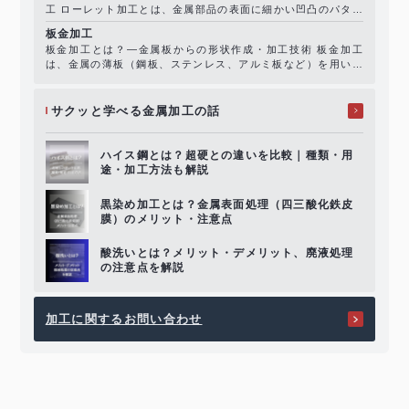
工 ローレット加工とは、金属部品の表面に細かい凹凸のパター
ン（滑り止め模様）を刻む加工方法です。旋盤などで「ローレ
板金加工
ット工具（ローレットホイール）..
板金加工とは？―金属板からの形状作成・加工技術 板金加工
は、金属の薄板（鋼板、ステンレス、アルミ板など）を用い、
切断・折り曲げ・パンチング・溶接・仕上げなどの工程で、機
械部品・筐体・カバー・パネルなど..
サクッと学べる
金属加工の話
ハイス鋼とは？超硬との違いを比較｜種類・用
途・加工方法も解説
黒染め加工とは？金属表面処理（四三酸化鉄皮
膜）のメリット・注意点
酸洗いとは？メリット・デメリット、廃液処理
の注意点を解説
加工に関するお問い合わせ