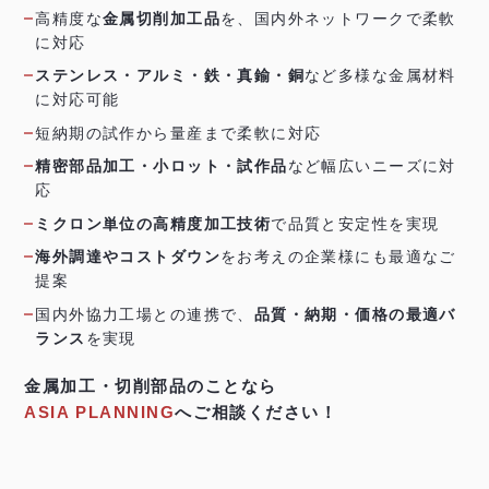
高精度な
金属切削加工品
を、国内外ネットワークで柔軟
に対応
ステンレス・アルミ・鉄・真鍮・銅
など多様な金属材料
に対応可能
短納期の試作から量産まで柔軟に対応
精密部品加工・小ロット・試作品
など幅広いニーズに対
応
ミクロン単位の高精度加工技術
で品質と安定性を実現
海外調達やコストダウン
をお考えの企業様にも最適なご
提案
国内外協力工場との連携で、
品質・納期・価格の最適バ
ランス
を実現
金属加工・切削部品のことなら
ASIA PLANNING
へご相談ください！