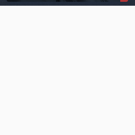
T
O
P
トップ
AB
OU
T
アジアプランニングとは
S
E
RV
I
C
E
事業内容
C
O
MP
A
NY
会社概要
PR
O
D
U
CTS
取扱製品
M
A
CH
I
N
I
NG
精密加工品
C
A
S
E
ST
U
DY
製品記事