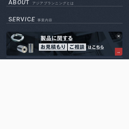
AB
OU
T
アジアプランニングとは
S
E
RV
I
C
E
事業内容
C
O
MP
A
NY
会社概要
PR
O
D
U
CTS
取扱製品
M
A
CH
I
N
I
NG
精密加工品
C
A
S
E
ST
U
DY
製品記事
CAT
A
LOG
製品カタログ
BL
O
G
ブログ