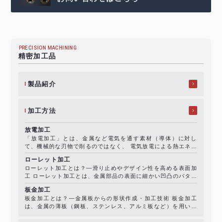
PRECISION MACHINING
精密加工品
製品紹介
加工方法
放電加工
「放電加工」とは、金属など電気を通す素材（導体）に対し
て、機械的な刃物で削るのではなく、 電気放電による熱エネル
ギーを使って材料を除去していく加工技術です。 一般に
ローレット加工
「EDM（Electrical Di..
ローレット加工とは？―滑り止めやデザイン性を高める表面加
工 ローレット加工とは、金属部品の表面に細かい凹凸のパター
ン（滑り止め模様）を刻む加工方法です。旋盤などで「ローレ
板金加工
ット工具（ローレットホイール）..
板金加工とは？―金属板からの形状作成・加工技術 板金加工
は、金属の薄板（鋼板、ステンレス、アルミ板など）を用い、
切断・折り曲げ・パンチング・溶接・仕上げなどの工程で、機
械部品・筐体・カバー・パネルなど..