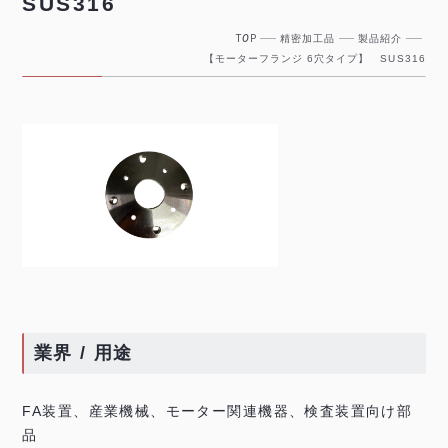
SUS316
T
O
P
精密加工品
製品紹介
【モーターフランジ 6穴タイプ】 SUS316
業界 / 用途
FA装置、産業機械、モーター関連機器、検査装置向け部
品