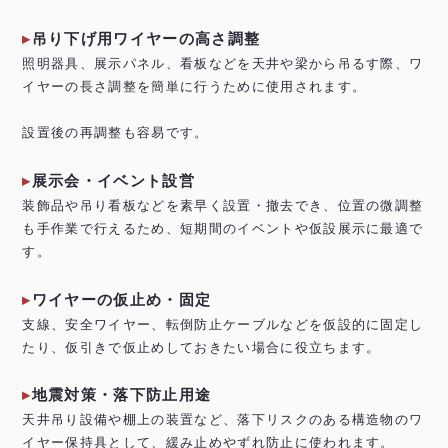
吊り下げ用ワイヤーの高さ調整
照明器具、展示パネル、看板などを天井や梁から吊るす際、ワ
イヤーの長さ調整を簡単に行うために使用されます。
設置後の再調整も容易です。
展示会・イベント設営
装飾品や吊り看板などを素早く設置・撤去でき、位置の微調整
も手作業で行えるため、短期間のイベントや仮設展示に最適で
す。
ワイヤーの仮止め・固定
支線、安全ワイヤー、転倒防止ケーブルなどを仮設的に固定し
たり、仮引きで仮止めしておきたい場合に役立ちます。
地震対策・落下防止用途
天井吊り設備や棚上の装置など、落下リスクのある構造物のワ
イヤー保持具として、緩み止めやずれ防止に使われます。