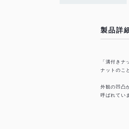
製品詳
「溝付きナ
ナットのこ
外観の凹凸が
呼ばれてい