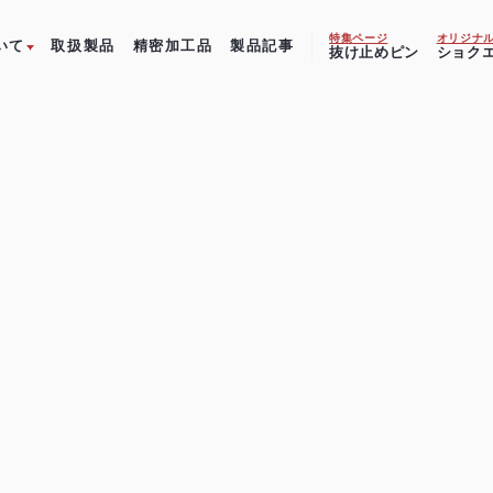
特集ページ
オリジナ
いて
取扱製品
精密加工品
製品記事
抜け止めピン
ショク