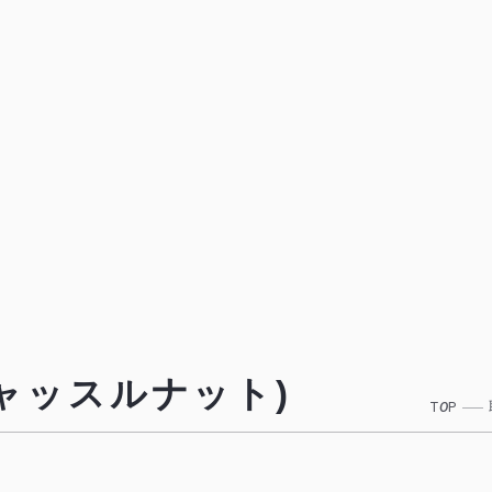
ャッスルナット)
T
O
P