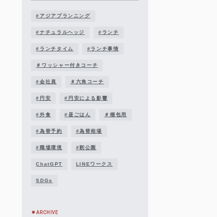
#アジアプランニング
#ナチュラルヘッジ
#ランチ
#ランチタイム
#ランチ事情
＃ワッシャー付きコーチ
#会社員
＃六角コーチ
#円安
#円安による影響
#外食
#昼ごはん
＃梱包用
#為替予約
#為替相場
#職場環境
#靭公園
ChatGPT
LINEワークス
SDGs
ARCHIVE