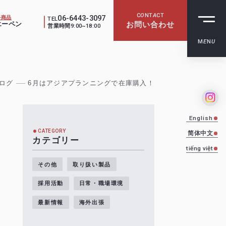
C
O
NT
A
CT
06-6443-3097
ル商品
TEL
エーペン
お問い合わせ
営業時間
9:00~18:00
M
E
N
U
ログ
6月はアジアプランニングで在庫購入！
English
CATEGORY
简体中文
カテゴリー
tiếng việt
その他
取り扱い製品
採用活動
日常・職場環境
最新情報
海外出張