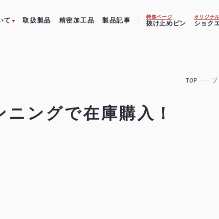
特集ページ
オリジナ
いて
取扱製品
精密加工品
製品記事
抜け止めピン
ショク
T
O
P
ブ
ンニングで在庫購入！