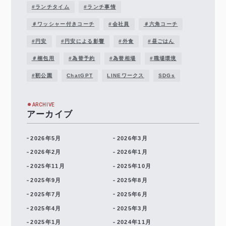
#ランチタイム
#ランチ事情
＃ワッシャー付きコーチ
#会社員
＃六角コーチ
#円安
#円安による影響
#外食
#昼ごはん
＃梱包用
#為替予約
#為替相場
#職場環境
#靭公園
ChatGPT
LINEワークス
SDGs
ARCHIVE
アーカイブ
2026年5月
2026年3月
2026年2月
2026年1月
2025年11月
2025年10月
2025年9月
2025年8月
2025年7月
2025年6月
2025年4月
2025年3月
2025年1月
2024年11月