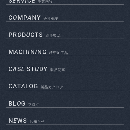
S
E
RV
I
C
E
事業内容
C
O
MP
A
NY
会社概要
PR
O
D
U
CTS
取扱製品
M
A
CH
I
N
I
NG
精密加工品
C
A
S
E
ST
U
DY
製品記事
CAT
A
LOG
製品カタログ
BL
O
G
ブログ
N
E
WS
お知らせ