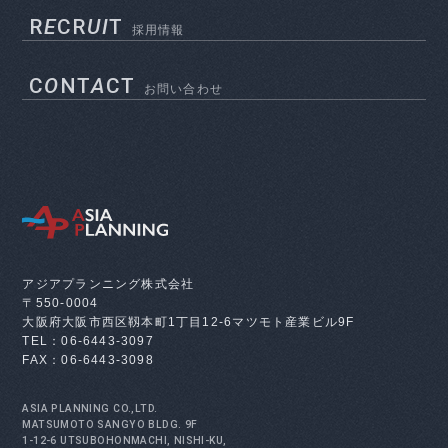
R
E
CR
UI
T
採用情報
C
O
NT
A
CT
お問い合わせ
アジアプランニング株式会社
〒550-0004
大阪府大阪市西区靱本町1丁目12-6
マツモト産業ビル9F
TEL：06-6443-3097
FAX：06-6443-3098
ASIA PLANNING CO.,LTD.
MATSUMOTO SANGYO BLDG. 9F
1-12-6 UTSUBOHONMACHI, NISHI-KU,