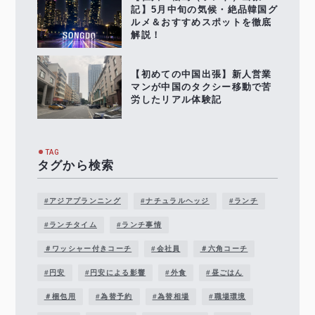
記】5月中旬の気候・絶品韓国グ
ルメ＆おすすめスポットを徹底
解説！
【初めての中国出張】新人営業
マンが中国のタクシー移動で苦
労したリアル体験記
TAG
タグから検索
#アジアプランニング
#ナチュラルヘッジ
#ランチ
#ランチタイム
#ランチ事情
＃ワッシャー付きコーチ
#会社員
＃六角コーチ
#円安
#円安による影響
#外食
#昼ごはん
＃梱包用
#為替予約
#為替相場
#職場環境