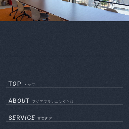
T
O
P
トップ
AB
OU
T
アジアプランニングとは
S
E
RV
I
C
E
事業内容