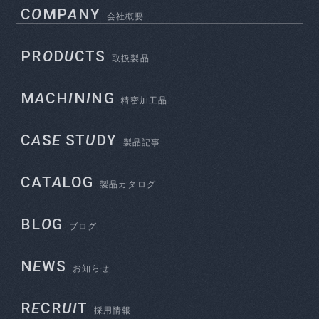
C
O
MP
A
NY
会社概要
PR
O
D
U
CTS
取扱製品
M
A
CH
I
N
I
NG
精密加工品
C
A
S
E
ST
U
DY
製品記事
CAT
A
LOG
製品カタログ
BL
O
G
ブログ
N
E
WS
お知らせ
R
E
CR
UI
T
採用情報