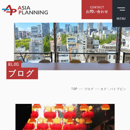
C
O
NT
A
CT
お問い合わせ
M
E
N
U
BL
0
G
ブログ
T
O
P
ブログ
タグ：パイプピン