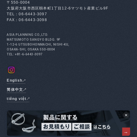
〒550-0004
大阪府大阪市西区靱本町1丁目12-6
マツモト産業ビル9F
TEL：06-6443-3097
FAX：06-6443-3098
ASIA PLANNING CO.,LTD.
MATSUMOTO SANGYO BLDG. 9F
1-12-6 UTSUBOHONMACHI, NISHI-KU,
OSAKA-SHI, OSAKA 550-0004
TEL: +81-6-6443-3097
English
简体中文
tiếng việt
©2023 ASIA PLANNING ALL RIGHTS RESERVED.