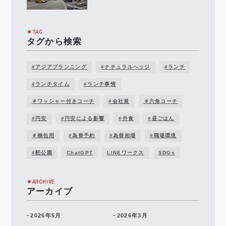
TAG
タグから検索
#アジアプランニング
#ナチュラルヘッジ
#ランチ
#ランチタイム
#ランチ事情
＃ワッシャー付きコーチ
#会社員
＃六角コーチ
#円安
#円安による影響
#外食
#昼ごはん
＃梱包用
#為替予約
#為替相場
#職場環境
#靭公園
ChatGPT
LINEワークス
SDGs
ARCHIVE
アーカイブ
2026年5月
2026年3月