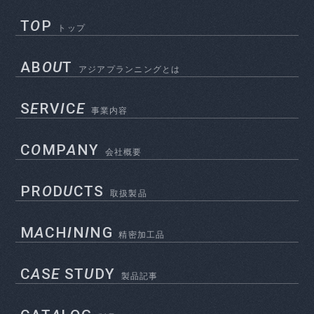
T
O
P
トップ
AB
OU
T
アジアプランニングとは
S
E
RV
I
C
E
事業内容
C
O
MP
A
NY
会社概要
PR
O
D
U
CTS
取扱製品
M
A
CH
I
N
I
NG
精密加工品
C
A
S
E
ST
U
DY
製品記事