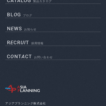
CAT
A
LOG
製品カタログ
BL
O
G
ブログ
N
E
WS
お知らせ
R
E
CR
UI
T
採用情報
C
O
NT
A
CT
お問い合わせ
アジアプランニング株式会社