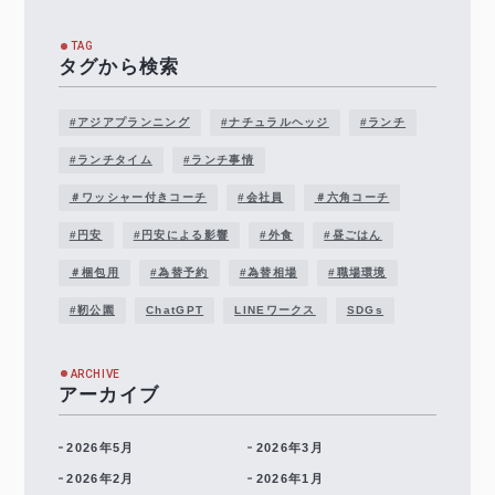
TAG
タグから検索
#アジアプランニング
#ナチュラルヘッジ
#ランチ
#ランチタイム
#ランチ事情
＃ワッシャー付きコーチ
#会社員
＃六角コーチ
#円安
#円安による影響
#外食
#昼ごはん
＃梱包用
#為替予約
#為替相場
#職場環境
#靭公園
ChatGPT
LINEワークス
SDGs
ARCHIVE
アーカイブ
2026年5月
2026年3月
2026年2月
2026年1月