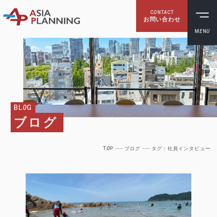
C
O
NT
A
CT
お問い合わせ
M
E
N
U
BL
0
G
ブログ
T
O
P
ブログ
タグ：社員インタビュー