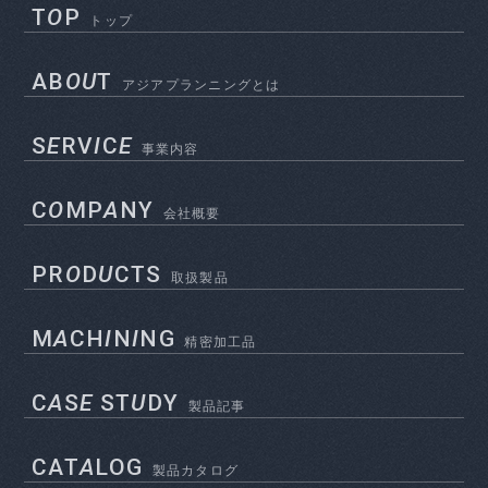
T
O
P
トップ
AB
OU
T
アジアプランニングとは
S
E
RV
I
C
E
事業内容
C
O
MP
A
NY
会社概要
PR
O
D
U
CTS
取扱製品
M
A
CH
I
N
I
NG
精密加工品
C
A
S
E
ST
U
DY
製品記事
CAT
A
LOG
製品カタログ