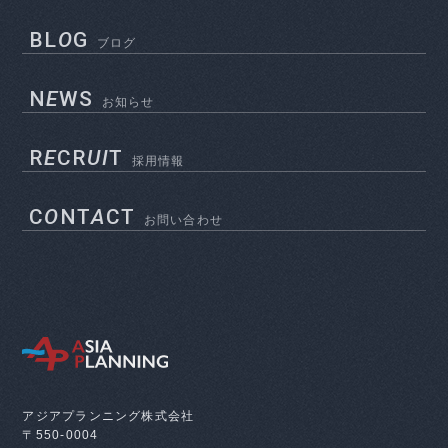
BL
O
G
ブログ
N
E
WS
お知らせ
R
E
CR
UI
T
採用情報
C
O
NT
A
CT
お問い合わせ
アジアプランニング株式会社
〒550-0004