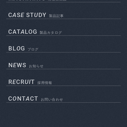
C
A
S
E
ST
U
DY
製品記事
CAT
A
LOG
製品カタログ
BL
O
G
ブログ
N
E
WS
お知らせ
R
E
CR
UI
T
採用情報
C
O
NT
A
CT
お問い合わせ