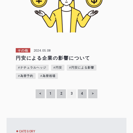
2024.05.08
その他
円安による企業の影響について
#ナチュラルヘッジ
#円安
#円安による影響
#為替予約
#為替相場
<
1
2
3
4
>
CATEGORY