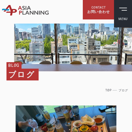
C
O
NT
A
CT
お問い合わせ
M
E
N
U
BL
0
G
ブログ
T
O
P
ブログ