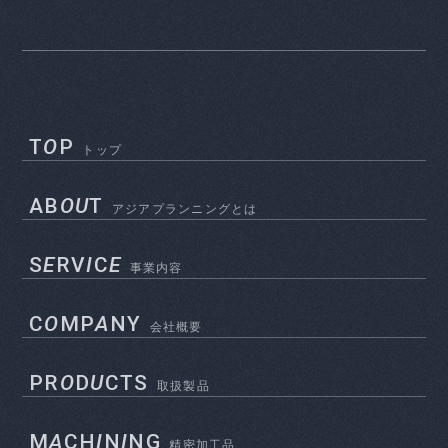
T
O
P
トップ
AB
OU
T
アジアプランニングとは
S
E
RV
I
C
E
事業内容
C
O
MP
A
NY
会社概要
PR
O
D
U
CTS
取扱製品
M
A
CH
I
N
I
NG
精密加工品