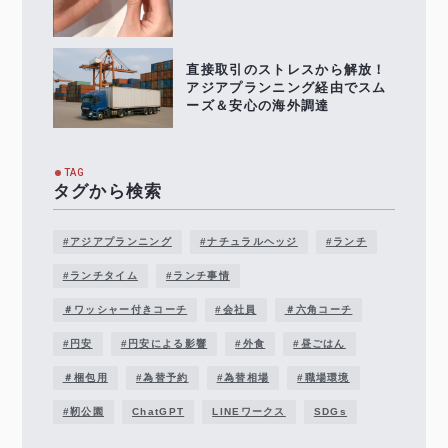
直接取引のストレスから解放！
アジアプランニング経由でスム
ーズ＆安心の海外調達
TAG
タグから検索
#アジアプランニング
#ナチュラルヘッジ
#ランチ
#ランチタイム
#ランチ事情
＃ワッシャー付きコーチ
#会社員
＃六角コーチ
#円安
#円安による影響
#外食
#昼ごはん
＃梱包用
#為替予約
#為替相場
#職場環境
#靭公園
ChatGPT
LINEワークス
SDGs