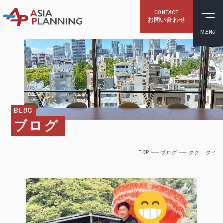
C
O
NT
A
CT
お問い合わせ
M
E
N
U
BL
0
G
ブログ
T
O
P
ブログ
タグ：タイ