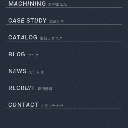
M
A
CH
I
N
I
NG
精密加工品
C
A
S
E
ST
U
DY
製品記事
CAT
A
LOG
製品カタログ
BL
O
G
ブログ
N
E
WS
お知らせ
R
E
CR
UI
T
採用情報
C
O
NT
A
CT
お問い合わせ