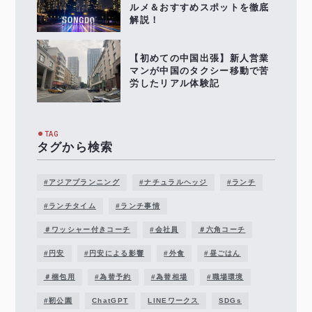
ルメ＆おすすめスポットを徹底
解説！
【初めての中国出張】新人営業
マンが中国のタクシー移動で苦
労したリアル体験記
TAG
タグから検索
#アジアプランニング
#ナチュラルヘッジ
#ランチ
#ランチタイム
#ランチ事情
＃ワッシャー付きコーチ
#会社員
＃六角コーチ
#円安
#円安による影響
#外食
#昼ごはん
＃梱包用
#為替予約
#為替相場
#職場環境
#靭公園
ChatGPT
LINEワークス
SDGs