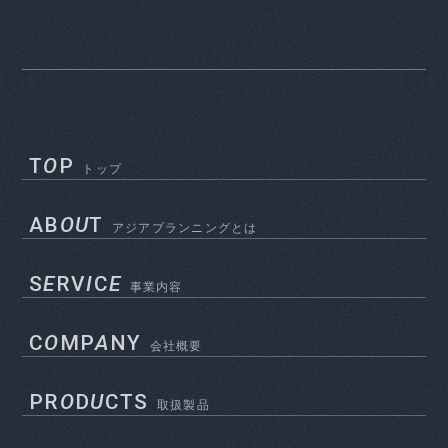
T
O
P
トップ
AB
OU
T
アジアプランニングとは
S
E
RV
I
C
E
事業内容
C
O
MP
A
NY
会社概要
PR
O
D
U
CTS
取扱製品