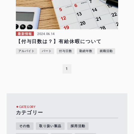
2024.06.14
最新情報
【付与日数は？】有給休暇について
アルバイト
パート
付与日数
勤続年数
就職活動
1
CATEGORY
カテゴリー
その他
取り扱い製品
採用活動