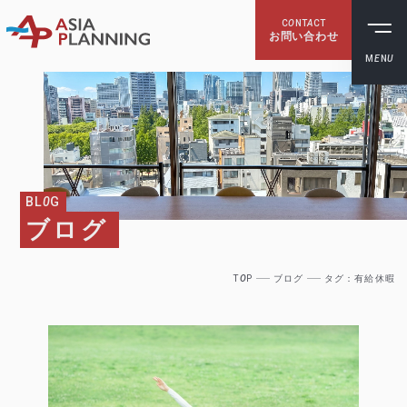
C
O
NT
A
CT
お問い合わせ
M
E
N
U
BL
0
G
ブログ
T
O
P
ブログ
タグ：有給休暇