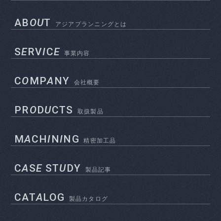
AB
OU
T
アジアプランニングとは
S
E
RV
I
C
E
事業内容
C
O
MP
A
NY
会社概要
PR
O
D
U
CTS
取扱製品
M
A
CH
I
N
I
NG
精密加工品
C
A
S
E
ST
U
DY
製品記事
CAT
A
LOG
製品カタログ