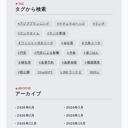
TAG
タグから検索
#アジアプランニング
#ナチュラルヘッジ
#ランチ
#ランチタイム
#ランチ事情
＃ワッシャー付きコーチ
#会社員
＃六角コーチ
#円安
#円安による影響
#外食
#昼ごはん
＃梱包用
#為替予約
#為替相場
#職場環境
#靭公園
ChatGPT
LINEワークス
SDGs
ARCHIVE
アーカイブ
2026年5月
2026年3月
2026年2月
2026年1月
2025年11月
2025年10月