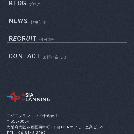
BL
O
G
ブログ
N
E
WS
お知らせ
R
E
CR
UI
T
採用情報
C
O
NT
A
CT
お問い合わせ
アジアプランニング株式会社
〒550-0004
大阪府大阪市西区靱本町1丁目12-6
マツモト産業ビル9F
TEL：06-6443-3097